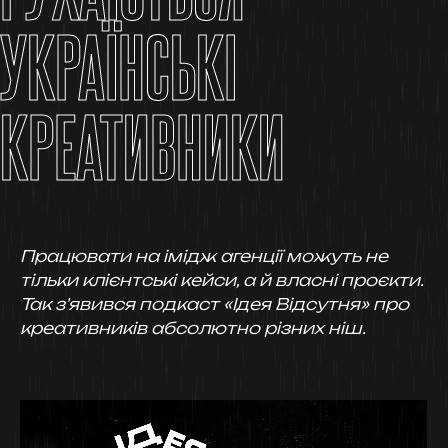
УКРАЇНСЬКІ
КРЕАТИВНИКИ
Працювати на імідж агенції можуть не
тільки клієнтські кейси, а й власні проєкти.
Так з'явився подкаст «Ідея Відсутня» про
креативників абсолютно різних ніш.