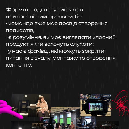
Формат подкасту виглядав
найлогічнішим проявом, бо
- команда вже має досвід створення
подкастів;
- є розуміння, як має виглядати класний
продукт, який захочуть слухати;
- у нас є фахівці, які можуть закрити
питання візуалу, монтажу та створення
контенту.