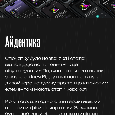
Айдентика
Спочатку була назва, яка і стала
відповіддю на питання «як це
візуалізувати». Подкаст про креативників
з назвою «Ідея Відсутня» наштовхнув
дизайнера на думку про те, що ключовим
елементом мають стати каракулі.
Крім того, для одного з інтерактивів ми
створили фізичні карточки. Важливо
було, щоб вони відповідали стилістиці