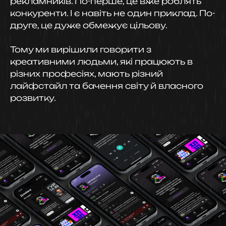
рекламників. По-перше, це вже роблять
конкуренти. І є навіть не один приклад. По-
друге, це дуже обмежує цільову.
Тому ми вирішили говорити з
креативними людьми, які працюють в
різних професіях, мають різний
лайфстайл та бачення світу й власного
розвитку.