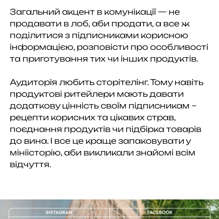
Загальний акцент в комунікації — не
продавати в лоб, аби продати, а все ж
поділитися з підписниками корисною
інформацією, розповісти про особливості
та приготування тих чи інших продуктів.
Аудиторія любить сторітелінг. Тому навіть
продуктові ритейлери мають давати
додаткову цінність своїм підписникам –
рецепти корисних та цікавих страв,
поєднання продуктів чи підбірка товарів
до вина. І все це краще запаковувати у
мініісторію, аби викликали знайомі всім
відчуття.