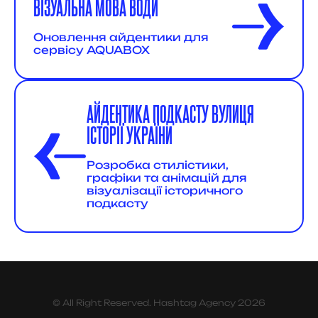
ВІЗУАЛЬНА МОВА ВОДИ
Оновлення айдентики для
сервісу AQUABOX
АЙДЕНТИКА ПОДКАСТУ ВУЛИЦЯ
ІСТОРІЇ УКРАЇНИ
Розробка стилістики,
графіки та анімацій для
візуалізації історичного
подкасту
© All Right Reserved. Hashtag Agency 2026